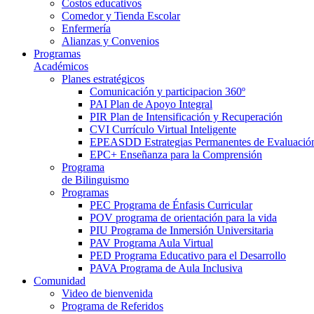
Costos educativos
Comedor y Tienda Escolar
Enfermería
Alianzas y Convenios
Programas
Académicos
Planes estratégicos
Comunicación y participacion 360º
PAI Plan de Apoyo Integral
PIR Plan de Intensificación y Recuperación
CVI Currículo Virtual Inteligente
EPEASDD Estrategias Permanentes de Evaluació
EPC+ Enseñanza para la Comprensión
Programa
de Bilinguismo
Programas
PEC Programa de Énfasis Curricular
POV programa de orientación para la vida
PIU Programa de Inmersión Universitaria
PAV Programa Aula Virtual
PED Programa Educativo para el Desarrollo
PAVA Programa de Aula Inclusiva
Comunidad
Video de bienvenida
Programa de Referidos