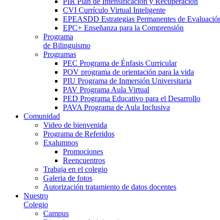
PIR Plan de Intensificación y Recuperación
CVI Currículo Virtual Inteligente
EPEASDD Estrategias Permanentes de Evaluació
EPC+ Enseñanza para la Comprensión
Programa
de Bilinguismo
Programas
PEC Programa de Énfasis Curricular
POV programa de orientación para la vida
PIU Programa de Inmersión Universitaria
PAV Programa Aula Virtual
PED Programa Educativo para el Desarrollo
PAVA Programa de Aula Inclusiva
Comunidad
Video de bienvenida
Programa de Referidos
Exalumnos
Promociones
Reencuentros
Trabaja en el colegio
Galeria de fotos
Autorización tratamiento de datos docentes
Nuestro
Colegio
Campus