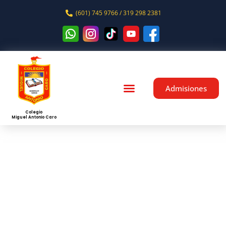
(601) 745 9766 / 319 298 2381
Admisiones
Colegio
Miguel Antonio Caro