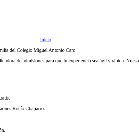
Inicio
|
Proceso de admisiones
amilia del Colegio Miguel Antonio Caro.
inadora de admisiones para que tu experiencia sea ágil y rápida. Nuest
ratis.
isiones Rocío Chaparro.
ón.