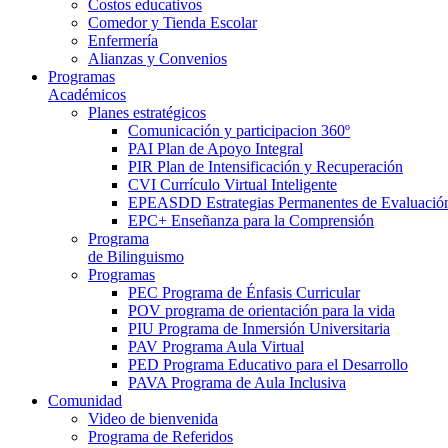
Costos educativos
Comedor y Tienda Escolar
Enfermería
Alianzas y Convenios
Programas
Académicos
Planes estratégicos
Comunicación y participacion 360º
PAI Plan de Apoyo Integral
PIR Plan de Intensificación y Recuperación
CVI Currículo Virtual Inteligente
EPEASDD Estrategias Permanentes de Evaluació
EPC+ Enseñanza para la Comprensión
Programa
de Bilinguismo
Programas
PEC Programa de Énfasis Curricular
POV programa de orientación para la vida
PIU Programa de Inmersión Universitaria
PAV Programa Aula Virtual
PED Programa Educativo para el Desarrollo
PAVA Programa de Aula Inclusiva
Comunidad
Video de bienvenida
Programa de Referidos