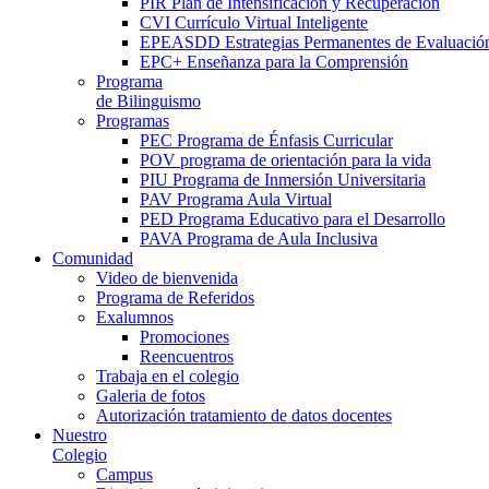
PIR Plan de Intensificación y Recuperación
CVI Currículo Virtual Inteligente
EPEASDD Estrategias Permanentes de Evaluació
EPC+ Enseñanza para la Comprensión
Programa
de Bilinguismo
Programas
PEC Programa de Énfasis Curricular
POV programa de orientación para la vida
PIU Programa de Inmersión Universitaria
PAV Programa Aula Virtual
PED Programa Educativo para el Desarrollo
PAVA Programa de Aula Inclusiva
Comunidad
Video de bienvenida
Programa de Referidos
Exalumnos
Promociones
Reencuentros
Trabaja en el colegio
Galeria de fotos
Autorización tratamiento de datos docentes
Nuestro
Colegio
Campus