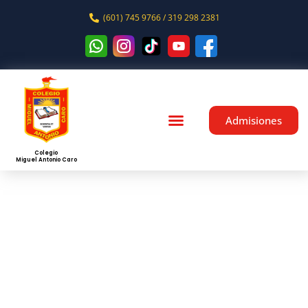
(601) 745 9766 / 319 298 2381
Admisiones
Colegio
Miguel Antonio Caro