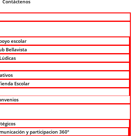
Contáctenos
poyo escolar
ub Bellavista
 Lúdicas
ativos
ienda Escolar
Convenios
tégicos
municación y participacion 360º