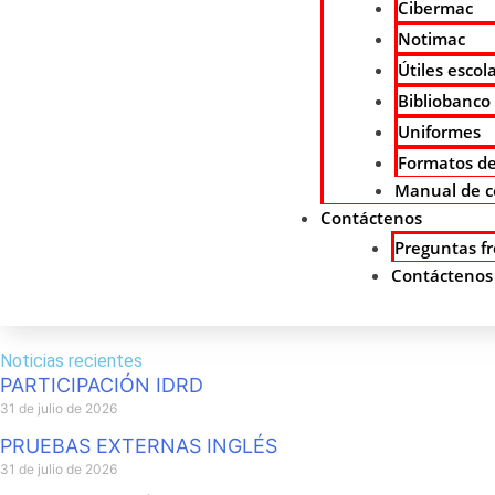
Cibermac
Notimac
Útiles escol
Bibliobanco
Uniformes
Formatos de
Manual de c
Contáctenos
Preguntas f
Contáctenos
Noticias recientes
PARTICIPACIÓN IDRD
31 de julio de 2026
PRUEBAS EXTERNAS INGLÉS
31 de julio de 2026