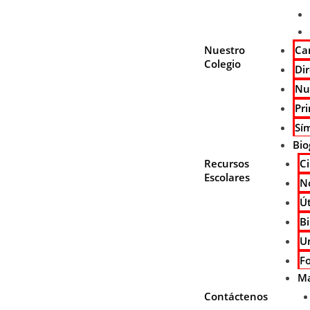
Nuestro
Ca
Colegio
Dir
Nu
Pri
Sí
Bio
Recursos
C
Escolares
N
Út
B
U
F
Ma
Contáctenos