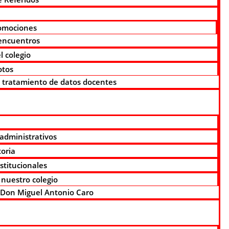
omociones
encuentros
l colegio
otos
n tratamiento de datos docentes
 administrativos
toria
nstitucionales
 nuestro colegio
e Don Miguel Antonio Caro