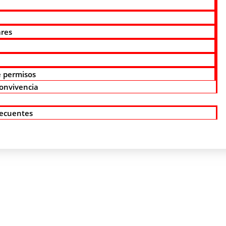
ares
 permisos
onvivencia
recuentes