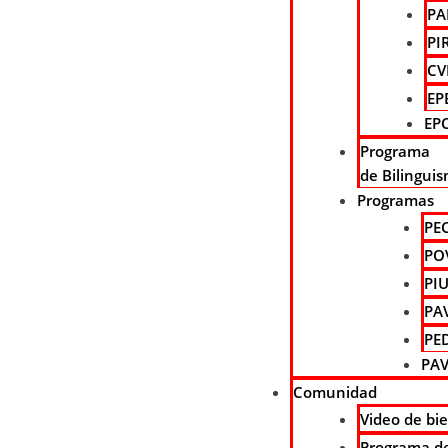
PA
PI
CVI
EP
EP
Programa
de Bilingui
Programas
PEC
POV
PIU
PAV
PED
PAV
Comunidad
Video de bi
Programa de