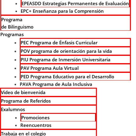
EPEASDD Estrategias Permanentes de Evaluación
EPC+ Enseñanza para la Comprensión
Programa
de Bilinguismo
Programas
PEC Programa de Énfasis Curricular
POV programa de orientación para la vida
PIU Programa de Inmersión Universitaria
PAV Programa Aula Virtual
PED Programa Educativo para el Desarrollo
PAVA Programa de Aula Inclusiva
Video de bienvenida
Programa de Referidos
Exalumnos
Promociones
Reencuentros
Trabaja en el colegio