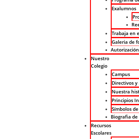
Exalumnos
Pr
Re
Trabaja en e
Galeria de f
Autorizació
Nuestro
Colegio
Campus
Directivos y
Nuestra his
Principios I
Símbolos de
Biografia d
Recursos
Escolares