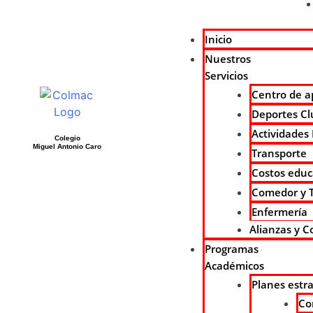
Inicio
Nuestros
Servicios
Centro de a
Deportes Cl
Actividades
Colegio
Miguel Antonio Caro
Transporte
Costos educ
Comedor y T
Enfermería
Alianzas y 
Programas
Académicos
Planes estra
Co