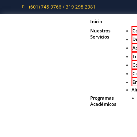
(601) 745 9766 / 319 298 2381
Inicio
Nuestros
C
Servicios
De
Ac
T
C
C
E
Al
Programas
Académicos