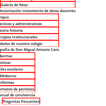
Galeria de fotos
Autorización tratamiento de datos docentes
mpus
ectivos y administrativos
estra historia
ncipios Institucionales
mbolos de nuestro colegio
grafia de Don Miguel Antonio Caro
ibermac
otimac
iles escolares
ibliobanco
niformes
ormatos de permisos
nual de convivencia
Preguntas frecuentes