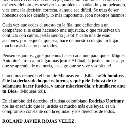
esfuerzo del otro, es resolver los problemas hablando y no peleando,
y es tomar la decisión correcta, aunque sea difícil. Se trata de ser
honestos con los demás y, lo más importante, ¡con nosotros mismos!
Cada vez que cedes el puesto en la fila, que defiendes a un
compañero si le están haciendo una injusticia, o que resuelves un
conflicto con calma, ¡estás siendo justo! Y cada una de esas
acciones, por pequeña que sea, hace de nuestro colegio un lugar
mucho más bacano para todos.
Pensemos juntos: ¿qué podemos hacer cada uno para que el Miguel
Antonio Caro sea un lugar más justo? Al final, la justicia no es algo
que se aprende de memoria, ¡es algo que se vive y se siente!
Como nos recuerda el libro de Miqueas en la Biblia:
«Oh hombre,
él te ha declarado lo que es bueno, y qué pide Jehová de ti:
solamente hacer justicia, y amar misericordia, y humillarte ante
tu Dios»
(Miqueas 6:8).
En el ámbito del derecho, el jurista colombiano
Rodrigo Uprimny
nos ha enseñado que la justicia es mucho más que leyes, es un
compromiso constante con la equidad y los derechos de todos.
ROLAND JAVIER ROJAS VELEZ.