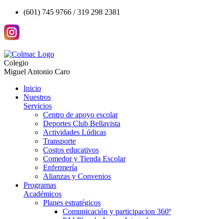
(601) 745 9766 / 319 298 2381
Colegio
Miguel Antonio Caro
Inicio
Nuestros
Servicios
Centro de apoyo escolar
Deportes Club Bellavista
Actividades Lúdicas
Transporte
Costos educativos
Comedor y Tienda Escolar
Enfermería
Alianzas y Convenios
Programas
Académicos
Planes estratégicos
Comunicación y participacion 360º