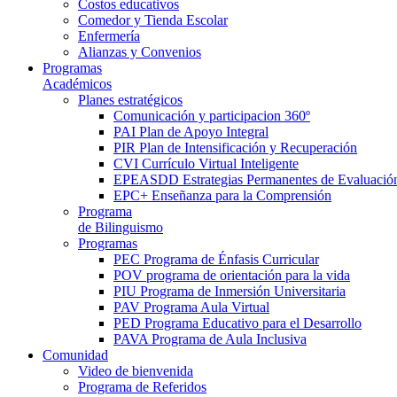
Costos educativos
Comedor y Tienda Escolar
Enfermería
Alianzas y Convenios
Programas
Académicos
Planes estratégicos
Comunicación y participacion 360º
PAI Plan de Apoyo Integral
PIR Plan de Intensificación y Recuperación
CVI Currículo Virtual Inteligente
EPEASDD Estrategias Permanentes de Evaluació
EPC+ Enseñanza para la Comprensión
Programa
de Bilinguismo
Programas
PEC Programa de Énfasis Curricular
POV programa de orientación para la vida
PIU Programa de Inmersión Universitaria
PAV Programa Aula Virtual
PED Programa Educativo para el Desarrollo
PAVA Programa de Aula Inclusiva
Comunidad
Video de bienvenida
Programa de Referidos