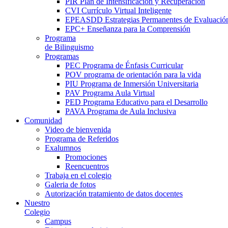
PIR Plan de Intensificación y Recuperación
CVI Currículo Virtual Inteligente
EPEASDD Estrategias Permanentes de Evaluació
EPC+ Enseñanza para la Comprensión
Programa
de Bilinguismo
Programas
PEC Programa de Énfasis Curricular
POV programa de orientación para la vida
PIU Programa de Inmersión Universitaria
PAV Programa Aula Virtual
PED Programa Educativo para el Desarrollo
PAVA Programa de Aula Inclusiva
Comunidad
Video de bienvenida
Programa de Referidos
Exalumnos
Promociones
Reencuentros
Trabaja en el colegio
Galeria de fotos
Autorización tratamiento de datos docentes
Nuestro
Colegio
Campus