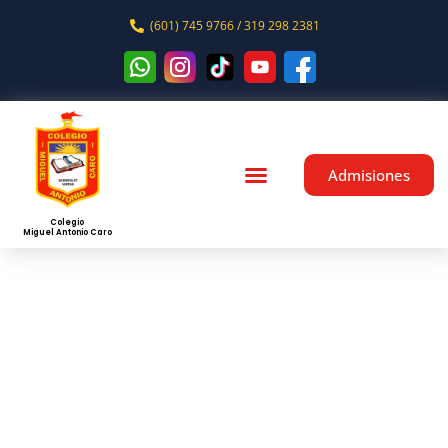
(601) 745 9766 / 319 298 2381
Admisiones
Colegio
Miguel Antonio Caro