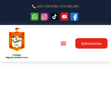
(601) 745 9766 / 319 298 2381
Admisiones
Colegio
Miguel Antonio Caro