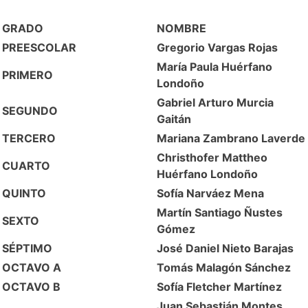
GRADO
NOMBRE
PREESCOLAR
Gregorio Vargas Rojas
María Paula Huérfano
PRIMERO
Londoño
Gabriel Arturo Murcia
SEGUNDO
Gaitán
TERCERO
Mariana Zambrano Laverde
Christhofer Mattheo
CUARTO
Huérfano Londoño
QUINTO
Sofía Narváez Mena
Martín Santiago Ñustes
SEXTO
Gómez
SÉPTIMO
José Daniel Nieto Barajas
OCTAVO A
Tomás Malagón Sánchez
OCTAVO B
Sofía Fletcher Martínez
Juan Sebastián Montes