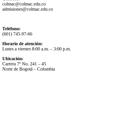
colmac@colmac.edu.co
admisiones@colmac.edu.co
Política de privacidad y tratamiento de datos
Teléfono:
(601) 745-97-66
Horario de atención:
Lunes a viernes 8:00 a.m. – 3:00 p.m.
Ubicación:
Carrera 7º No. 241 – 45
Norte de Bogotá – Colombia